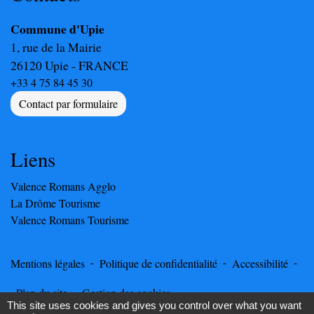
Commune d'Upie
1, rue de la Mairie
26120 Upie - FRANCE
+33 4 75 84 45 30
Contact par formulaire
Liens
Valence Romans Agglo
La Drôme Tourisme
Valence Romans Tourisme
-
-
-
Mentions légales
Politique de confidentialité
Accessibilité
-
Plan du site
Gestion des cookies
This site uses cookies and gives you control over what you want