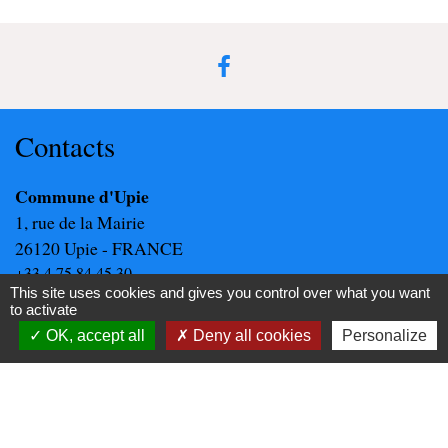
Contacts
Commune d'Upie
1, rue de la Mairie
26120 Upie - FRANCE
+33 4 75 84 45 30
This site uses cookies and gives you control over what you want
Contact par formulaire
to activate
OK, accept all
Deny all cookies
Personalize
Liens
Valence Romans Agglo
La Drôme Tourisme