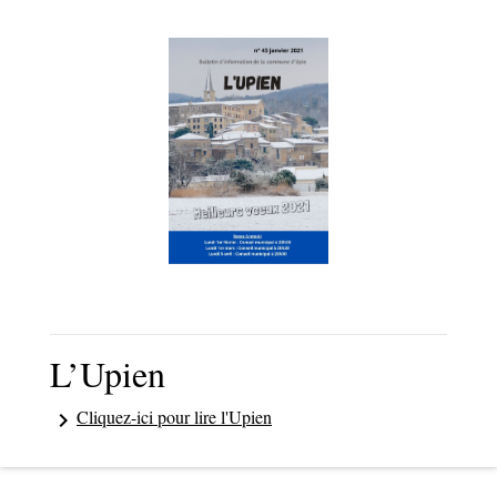
L’Upien
Cliquez-ici pour lire l'Upien
keyboard_arrow_right