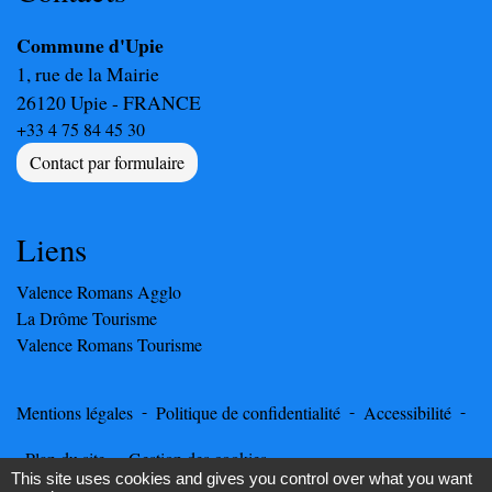
Commune d'Upie
1, rue de la Mairie
26120 Upie - FRANCE
+33 4 75 84 45 30
Contact par formulaire
Liens
Valence Romans Agglo
La Drôme Tourisme
Valence Romans Tourisme
-
-
-
Mentions légales
Politique de confidentialité
Accessibilité
-
Plan du site
Gestion des cookies
This site uses cookies and gives you control over what you want