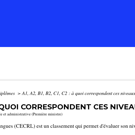
iplômes
>
A1, A2, B1, B2, C1, C2 : à quoi correspondent ces niveau
2 : À QUOI CORRESPONDENT CES NIV
le et administrative (Première ministre)
angues (CECRL) est un classement qui permet d'évaluer son niv