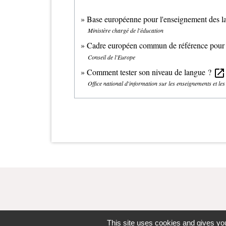
Base européenne pour l'enseignement des 
Ministère chargé de l'éducation
Cadre européen commun de référence pour 
Conseil de l'Europe
Comment tester son niveau de langue ?
open_in_new
Office national d'information sur les enseignements et le
This site uses cookies and gives you