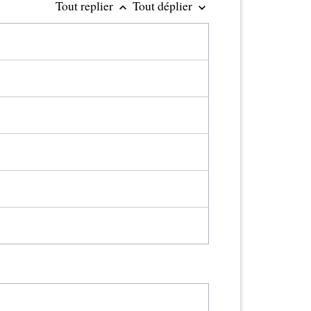
Tout replier
Tout déplier
keyboard_arrow_up
keyboard_arrow_down