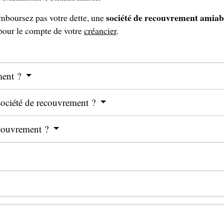
société de recouvrement amia
emboursez pas votre dette, une
 pour le compte de votre
créancier
.
ment ?
 société de recouvrement ?
ecouvrement ?