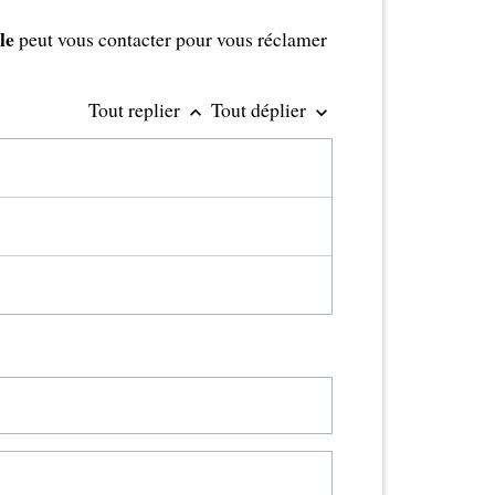
ble
peut vous contacter pour vous réclamer
Tout replier
Tout déplier
keyboard_arrow_up
keyboard_arrow_down