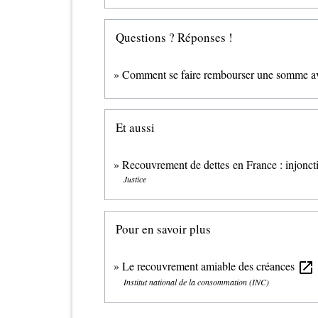
Questions ? Réponses !
Comment se faire rembourser une somme ave
Et aussi
Recouvrement de dettes en France : injoncti
Justice
Pour en savoir plus
Le recouvrement amiable des créances
open_in_new
Institut national de la consommation (INC)