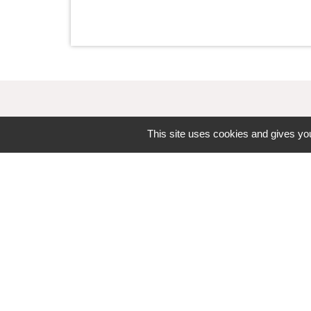
This site uses cookies and gives you
Contacts
Commune d'Upie
1, rue de la Mairie
26120 Upie - FRANCE
+33 4 75 84 45 30
Contact par formulaire