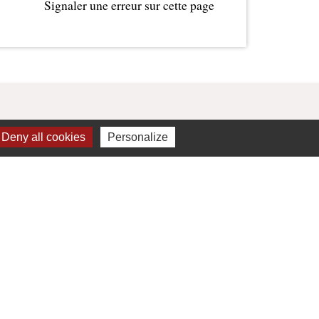
Signaler une erreur sur cette page
Deny all cookies
Personalize
Liens
Valence Romans Agglo
La Drôme Tourisme
Valence Romans Tourisme