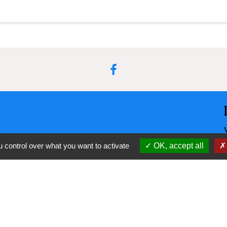
 control over what you want to activate
OK, accept all
-
-
cessibilité
Plan du site
Gestion des cookies