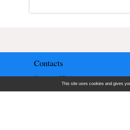
Contacts
Commune d'Upie
This site uses cookies and gives you
1, rue de la Mairie
26120 Upie - FRANCE
+33 4 75 84 45 30
Contact par formulaire
-
-
Mentions légales
Politique de confidentialité
Ac