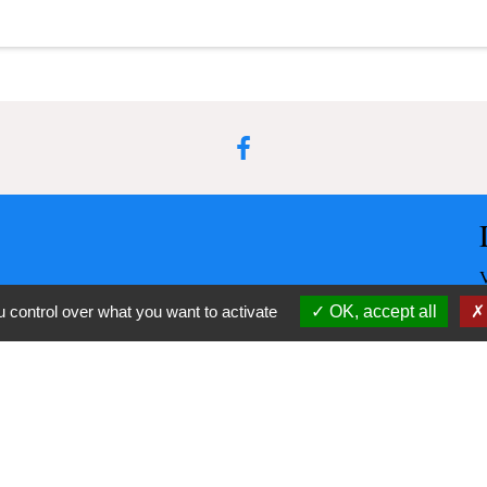
 control over what you want to activate
OK, accept all
-
-
cessibilité
Plan du site
Gestion des cookies