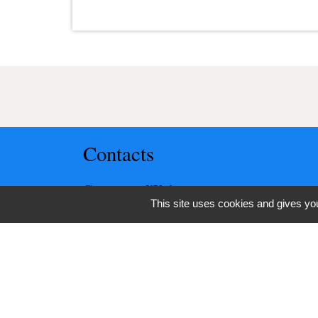
Contacts
Commune d'Upie
This site uses cookies and gives you
1, rue de la Mairie
26120 Upie - FRANCE
+33 4 75 84 45 30
Contact par formulaire
-
-
Mentions légales
Politique de confidentialité
Ac