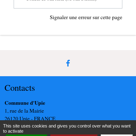
Signaler une erreur sur cette page
Contacts
Commune d'Upie
1, rue de la Mairie
26120 Upie - FRANCE
+33 4 75 84 45 30
This site uses cookies and gives you control over what you want
to activate
Contact par formulaire