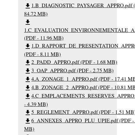
1.B_DIAGNOSTIC_PAYSAGER_APPRO.pdf (
file_download
84.72 MB)
file_download
1.C_EVALUATION_ENVIRONNEMENTALE_AP
(PDF - 11.96 MB)
1.D_RAPPORT_DE_PRESENTATION_APPRO
file_download
(PDF - 8.11 MB)
2_PADD_APPRO.pdf (PDF - 1.68 MB)
file_download
3_OAP_APPRO.pdf (PDF - 2.75 MB)
file_download
4.A_ZONAGE_1_APPRO.pdf (PDF - 17.41 M
file_download
4.B_ZONAGE_2_APPRO.pdf (PDF - 10.81 MB
file_download
4.C_EMPLACEMENTS_RESERVES_APPRO.p
file_download
- 4.39 MB)
5_REGLEMENT_APPRO.pdf (PDF - 1.51 MB
file_download
6_ANNEXES_APPRO_PLU_UPIE.pdf (PDF - 
file_download
MB)