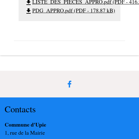
LISTE_DES_PIECES_APPRO.pdf (PDF - 416.
file_download
PDG_APPRO.pdf (PDF - 178.87 kB)
file_download
Contacts
Commune d'Upie
1, rue de la Mairie