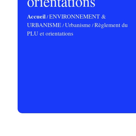
orientations
Accueil
ENVIRONNEMENT &
/
URBANISME
Urbanisme
Règlement du
/
/
PLU et orientations