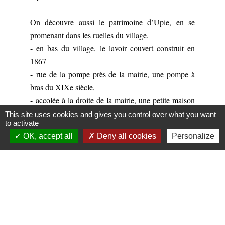
On découvre aussi le patrimoine d’Upie, en se
promenant dans les ruelles du village.
- en bas du village, le lavoir couvert construit en
1867
- rue de la pompe près de la mairie, une pompe à
bras du XIXe siècle,
- accolée à la droite de la mairie, une petite maison
du XVe siècle
This site uses cookies and gives you control over what you want
to activate
- à l’angle de la rue des remparts, le puit couvert en
OK, accept all
Deny all cookies
Personalize
forme d’obus du XIXe siècle
- sur la façade de la mairie, des plaques émaillées de
signalisation en fonte (chemin d’Eurre).
On peut voir aussi une belle série de linteaux, de
portes en bois en métal et des ouvertures (fenêtre à
meneaux).