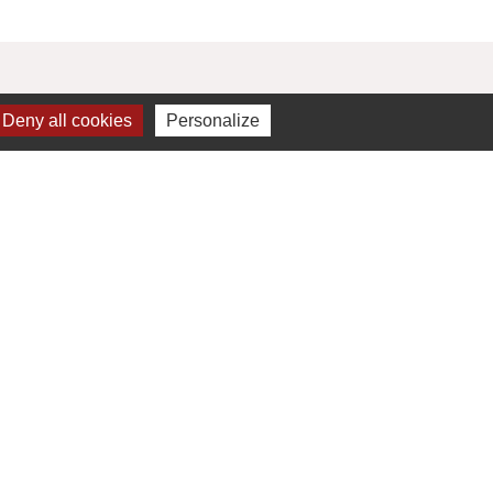
Deny all cookies
Personalize
Liens
Valence Romans Agglo
La Drôme Tourisme
Valence Romans Tourisme