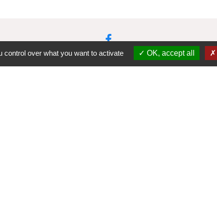
 control over what you want to activate
OK, accept all
-
-
cessibilité
Plan du site
Gestion des cookies