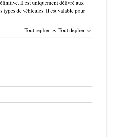
éfinitive. Il est uniquement délivré aux
s types de véhicules. Il est valable pour
Tout replier
Tout déplier
keyboard_arrow_up
keyboard_arrow_down