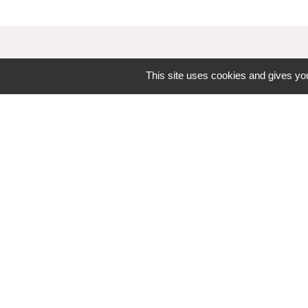
This site uses cookies and gives you
Contacts
Commune d'Upie
1, rue de la Mairie
26120 Upie - FRANCE
+33 4 75 84 45 30
Contact par formulaire
-
-
Mentions légales
Politique de confidentialité
Ac