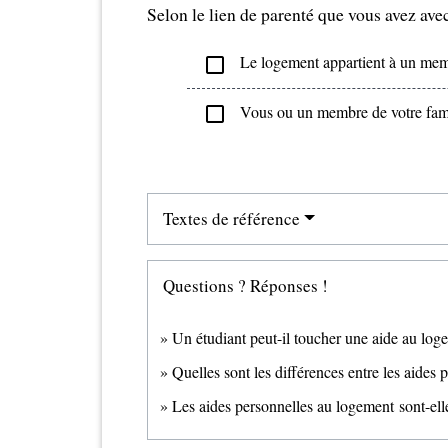
Selon le lien de parenté que vous avez av
Le logement appartient à un memb
check_box_outline_blank
Vous ou un membre de votre famill
check_box_outline_blank
Textes de référence
Questions ? Réponses !
Un étudiant peut-il toucher une aide au l
Quelles sont les différences entre les aides
Les aides personnelles au logement sont-ell