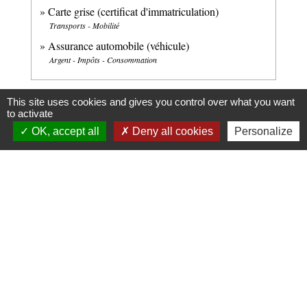
Carte grise (certificat d'immatriculation)
Transports - Mobilité
Assurance automobile (véhicule)
Argent - Impôts - Consommation
Signaler une erreur sur cette page
This site uses cookies and gives you control over what you want
to activate
OK, accept all
Deny all cookies
Personalize
Contacts
Commune d'Upie