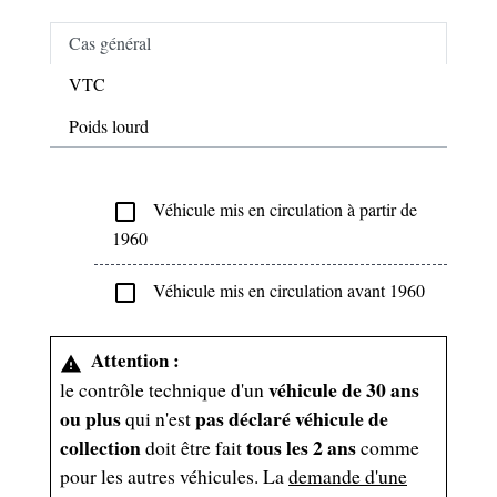
Cas général
VTC
Poids lourd
Véhicule mis en circulation à partir de
check_box_outline_blank
1960
Véhicule mis en circulation avant 1960
check_box_outline_blank
Attention :
warning
véhicule de 30 ans
le contrôle technique d'un
ou plus
pas déclaré véhicule de
qui n'est
collection
tous les 2 ans
doit être fait
comme
pour les autres véhicules. La
demande d'une