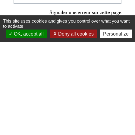
Signaler une erreur sur cette page
This site uses cookies and gives you control over what you want
to activate
OK, accept all
Deny all cookies
Personalize
Contacts
Commune d'Upie
1, rue de la Mairie
26120 Upie - FRANCE
+33 4 75 84 45 30
Contact par formulaire